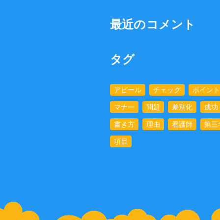
最近のコメント
タグ
アピール
チェック
ポイント
マナー
問題
差別化
成功
書き方
理由
看護師
第三
項目