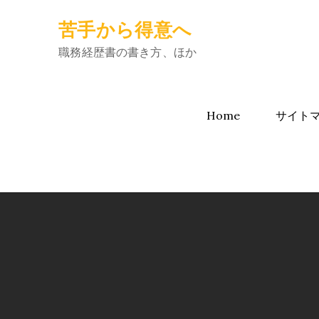
Skip
苦手から得意へ
to
content
職務経歴書の書き方、ほか
Home
サイト