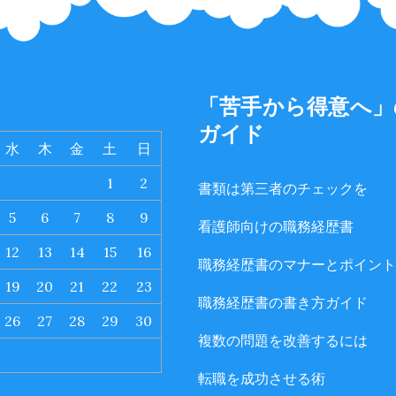
「苦手から得意へ」
月
ガイド
水
木
金
土
日
1
2
書類は第三者のチェックを
5
6
7
8
9
看護師向けの職務経歴書
12
13
14
15
16
職務経歴書のマナーとポイント
19
20
21
22
23
職務経歴書の書き方ガイド
26
27
28
29
30
複数の問題を改善するには
転職を成功させる術