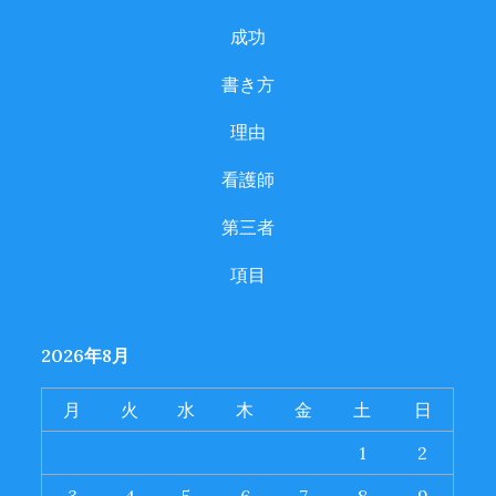
成功
書き方
理由
看護師
第三者
項目
2026年8月
月
火
水
木
金
土
日
1
2