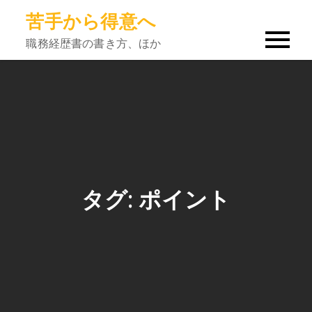
Skip
苦手から得意へ
to
職務経歴書の書き方、ほか
content
タグ:
ポイント