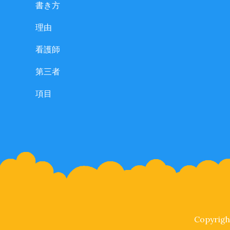
書き方
理由
看護師
第三者
項目
Copyrigh