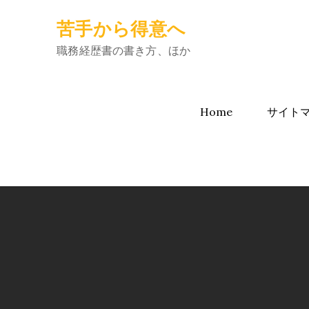
Skip
苦手から得意へ
to
content
職務経歴書の書き方、ほか
Home
サイト