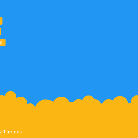
者
iv Themes