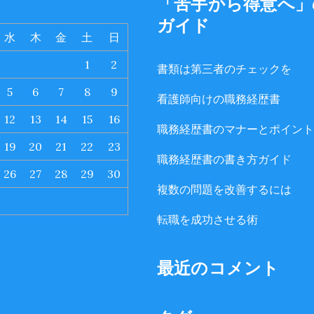
「苦手から得意へ」
月
ガイド
水
木
金
土
日
1
2
書類は第三者のチェックを
5
6
7
8
9
看護師向けの職務経歴書
12
13
14
15
16
職務経歴書のマナーとポイント
19
20
21
22
23
職務経歴書の書き方ガイド
26
27
28
29
30
複数の問題を改善するには
転職を成功させる術
最近のコメント