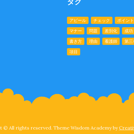
タグ
アピール
チェック
ポイント
マナー
問題
差別化
成功
書き方
理由
看護師
第三
項目
t © All rights reserved. Theme Wisdom Academy by
Creat