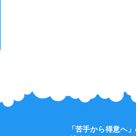
「苦手から得意へ」
月