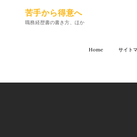
Skip
苦手から得意へ
to
content
職務経歴書の書き方、ほか
Home
サイト